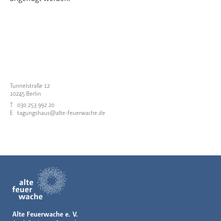
Tunnelstraße 12
10245 Berlin
T
030 253 992 20
E
tagungshaus@alte-feuerwache.de
Alte Feuerwache e. V.