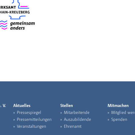
. V.
Aktuelles
Stellen
Mitmachen
Pressespiegel
Mitarbeitende
Mitglied wer
Pressemitteilungen
Auszubildende
Spenden
Veranstaltungen
Ehrenamt