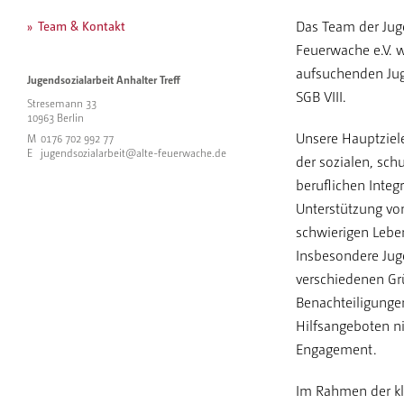
Das Team der Juge
Team & Kontakt
Feuerwache e.V. 
aufsuchenden Jug
Jugendsozialarbeit Anhalter Treff
SGB VIII.
Stresemann 33
10963 Berlin
Unsere Hauptziel
M
0176 702 992 77
E
jugendsozialarbeit@alte-feuerwache.de
der sozialen, sch
beruflichen Integ
Unterstützung vo
schwierigen Lebe
Insbesondere Jug
verschiedenen G
Benachteiligunge
Hilfsangeboten ni
Engagement.
Im Rahmen der kl