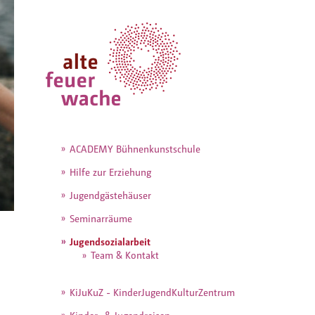
ACADEMY Bühnenkunstschule
Hilfe zur Erziehung
Jugendgästehäuser
Seminarräume
Jugendsozialarbeit
Team & Kontakt
KiJuKuZ - KinderJugendKulturZentrum
Kinder- & Jugendreisen