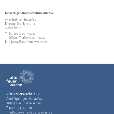
KinderJugendKulturZentrum KiJuKuZ
Axel-Springer-Str. 40/41
Eingang: Oranienstr. 96
10969 Berlin
T
Büro: 030 253 992 80
Offener Treff: 030 253 992 82
E
kijukuz@alte-feuerwache.de
Alte Feuerwache e. V.
Axel-Springer-Str. 40/41
10969 Berlin-Kreuzberg
T
030 253 992 10
mailbox@alte-feuerwache.de