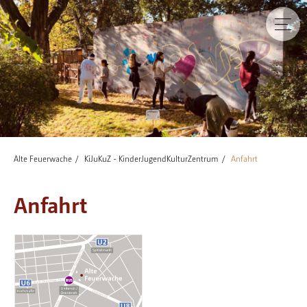
Alte Feuerwache
KiJuKuZ - KinderJugendKulturZentrum
Anfahrt
Anfahrt