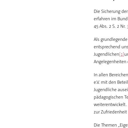
Die Sicherung de
erfahren im Bunde
45 Abs. 2 S. 2 Nr. 
Als grundlegende
entsprechend uns
Jugendlichen
[1]
u
Angelegenheiten 
In allen Bereiche
e.V. mit den Bete
Jugendliche ausei
pädagogischen Te
weiterentwickelt
zur Zufriedenheit
Die Themen „Eige