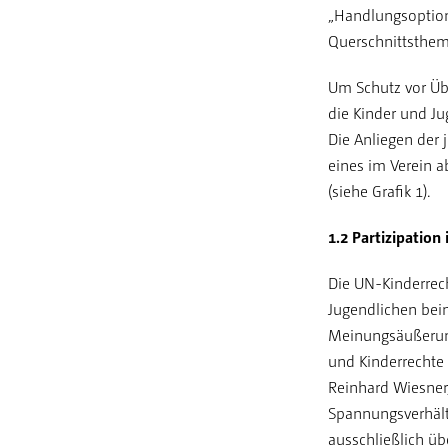
„Handlungsoptione
Querschnittsthem
Um Schutz vor Übe
die Kinder und J
Die Anliegen der
eines im Verein 
(siehe Grafik 1).
1.2 Partizipatio
Die UN-Kinderrech
Jugendlichen bei
Meinungsäußerung
und Kinderrechte
Reinhard Wiesner,
Spannungsverhält
ausschließlich übe