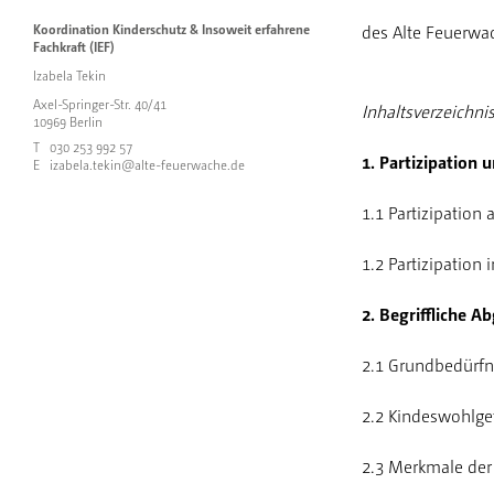
Koordination Kinderschutz & Insoweit erfahrene
des Alte Feuerwac
Fachkraft (IEF)
Izabela Tekin
Axel-Springer-Str. 40/41
Inhaltsverzeichni
10969 Berlin
T
030 253 992 57
1. Partizipation 
E
izabela.tekin@alte-feuerwache.de
1.1 Partizipation
1.2 Partizipation
2. Begriffliche 
2.1 Grundbedürfn
2.2 Kindeswohlg
2.3 Merkmale de