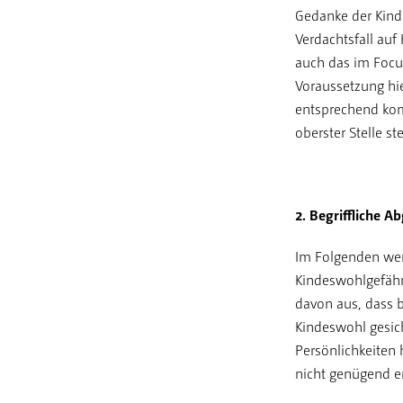
Gedanke der Kinde
Verdachtsfall au
auch das im Focu
Voraussetzung hie
entsprechend kom
oberster Stelle st
2.
Begriffliche A
Im Folgenden wer
Kindeswohlgefähr
davon aus, dass 
Kindeswohl gesich
Persönlichkeiten
nicht genügend e