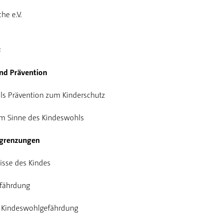
he e.V.
s
und Prävention
 als Prävention zum Kinderschutz
 im Sinne des Kindeswohls
Abgrenzungen
isse des Kindes
efährdung
r Kindeswohlgefährdung