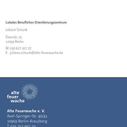
Lokales Berufliches Orientierungszentrum
Juliane Schunk
Elsenstr. 75
12059 Berlin
M
030 627 207 37
E
juliane.schunk@alte-feuerwache.de
Alte Feuerwache e. V.
Axel-Springer-Str. 40/41
10969 Berlin-Kreuzberg
T
030 253 992 10