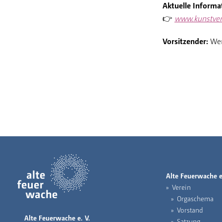
Aktuelle Informa
👉
www.kunstver
Vorsitzender:
Wer
Alte Feuerwache e
Verein
Orgaschema
Vorstand
Alte Feuerwache e. V.
Satzung