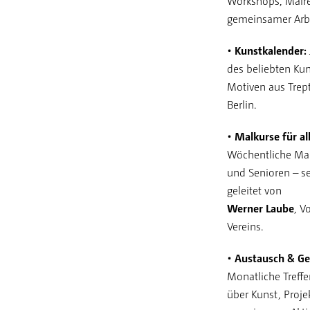
Workshops, Malr
gemeinsamer Arbe
• Kunstkalender:
des beliebten Ku
Motiven aus Tre
Berlin.
• Malkurse für al
Wöchentliche Mal
und Senioren – se
geleitet von
Werner Laube
, V
Vereins.
• Austausch & Ge
Monatliche Treff
über Kunst, Proje