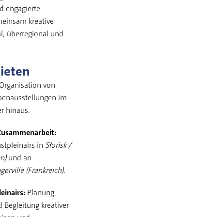
d engagierte
einsam kreative
al, überregional und
ieten
Organisation von
penausstellungen im
r hinaus.
 Zusammenarbeit:
stpleinairs in
Słońsk /
n)
und an
gerville (Frankreich)
.
einairs:
Planung,
 Begleitung kreativer