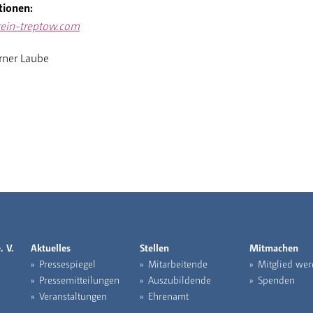
tionen:
ein-treptow.com
ner Laube
. V.
Aktuelles
Stellen
Mitmachen
Pressespiegel
Mitarbeitende
Mitglied wer
Pressemitteilungen
Auszubildende
Spenden
Veranstaltungen
Ehrenamt