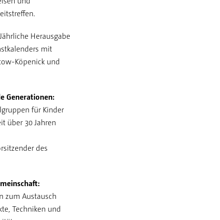
eisen und
itstreffen.
Jährliche Herausgabe
nstkalenders mit
ptow-Köpenick und
le Generationen:
gruppen für Kinder
it über 30 Jahren
orsitzender des
meinschaft:
en zum Austausch
kte, Techniken und